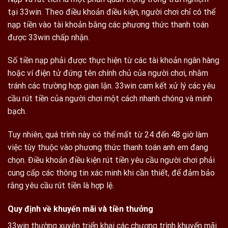
tại 33win. Theo điều khoản điều kiện, người chơi chỉ có thể
nạp tiền vào tài khoản bằng các phương thức thanh toán
được 33win chấp nhận.
Số tiền nạp phải được thực hiện từ các tài khoản ngân hàng
hoặc ví điện tử đứng tên chính chủ của người chơi, nhằm
tránh các trường hợp gian lận. 33win cam kết xử lý các yêu
cầu rút tiền của người chơi một cách nhanh chóng và minh
bạch.
Tuy nhiên, quá trình này có thể mất từ 24 đến 48 giờ làm
việc tùy thuộc vào phương thức thanh toán anh em đang
chọn. Điều khoản điều kiện rút tiền yêu cầu người chơi phải
cung cấp các thông tin xác minh khi cần thiết, để đảm bảo
rằng yêu cầu rút tiền là hợp lệ.
Quy định về khuyến mãi và tiền thưởng
33win thường xuyên triển khai các chương trình khuyến mãi