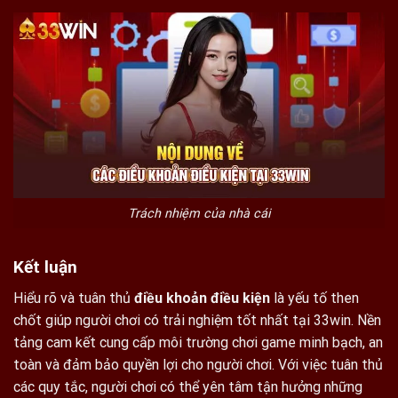
Trách nhiệm của nhà cái
Kết luận
Hiểu rõ và tuân thủ
điều khoản điều kiện
là yếu tố then
chốt giúp người chơi có trải nghiệm tốt nhất tại 33win. Nền
tảng cam kết cung cấp môi trường chơi game minh bạch, an
toàn và đảm bảo quyền lợi cho người chơi. Với việc tuân thủ
các quy tắc, người chơi có thể yên tâm tận hưởng những