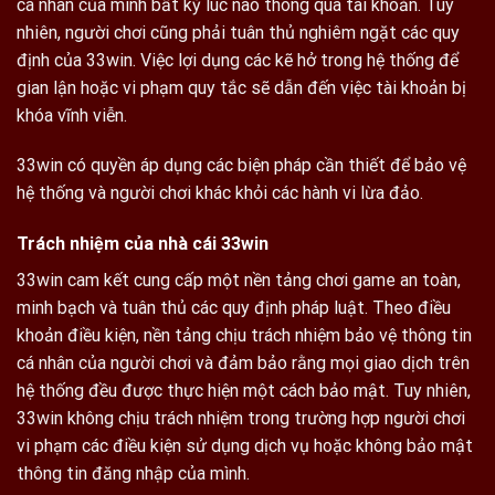
cá nhân của mình bất kỳ lúc nào thông qua tài khoản. Tuy
nhiên, người chơi cũng phải tuân thủ nghiêm ngặt các quy
định của 33win. Việc lợi dụng các kẽ hở trong hệ thống để
gian lận hoặc vi phạm quy tắc sẽ dẫn đến việc tài khoản bị
khóa vĩnh viễn.
33win có quyền áp dụng các biện pháp cần thiết để bảo vệ
hệ thống và người chơi khác khỏi các hành vi lừa đảo.
Trách nhiệm của nhà cái 33win
33win cam kết cung cấp một nền tảng chơi game an toàn,
minh bạch và tuân thủ các quy định pháp luật. Theo điều
khoản điều kiện, nền tảng chịu trách nhiệm bảo vệ thông tin
cá nhân của người chơi và đảm bảo rằng mọi giao dịch trên
hệ thống đều được thực hiện một cách bảo mật. Tuy nhiên,
33win không chịu trách nhiệm trong trường hợp người chơi
vi phạm các điều kiện sử dụng dịch vụ hoặc không bảo mật
thông tin đăng nhập của mình.