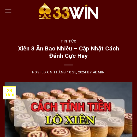
Skip
to
content
TIN TỨC
Xiên 3 Ăn Bao Nhiêu – Cập Nhật Cách
Đánh Cực Hay
POSTED ON
THÁNG 10 23, 2024
BY
ADMIN
23
Th10