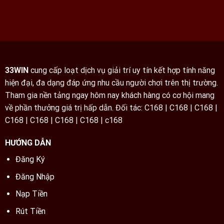
33WIN
cung cấp loạt dịch vụ giải trí uy tín kết hợp tính năng
hiện đại, đa dạng đáp ứng nhu cầu người chơi trên thị trường.
Tham gia nền tảng ngay hôm nay khách hàng có cơ hội mang
về phần thưởng giá trị hấp dẫn. Đối tác:
C168
|
C168
|
C168
|
C168
|
C168
|
C168
|
C168
|
c168
HƯỚNG DẪN
Đăng Ký
Đăng Nhập
Nạp Tiền
Rút Tiền