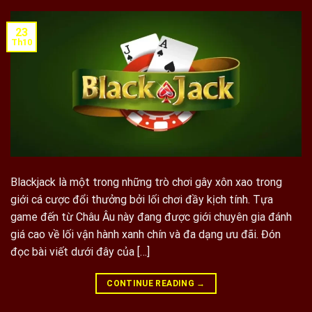
23
Th10
Blackjack là một trong những trò chơi gây xôn xao trong
giới cá cược đổi thưởng bởi lối chơi đầy kịch tính. Tựa
game đến từ Châu Âu này đang được giới chuyên gia đánh
giá cao về lối vận hành xanh chín và đa dạng ưu đãi. Đón
đọc bài viết dưới đây của […]
CONTINUE READING
→