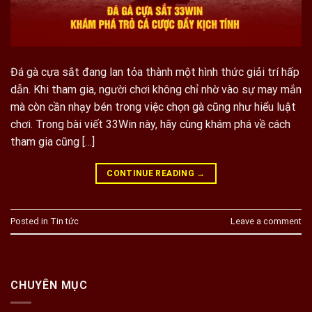
Đá gà cựa sắt đang lan tỏa thành một hình thức giải trí hấp
dẫn. Khi tham gia, người chơi không chỉ nhờ vào sự may mắn
mà còn cần nhạy bén trong việc chọn gà cũng như hiểu luật
chơi. Trong bài viết 33Win này, hãy cùng khám phá về cách
tham gia cũng […]
CONTINUE READING
→
Posted in
Tin tức
Leave a comment
CHUYÊN MỤC