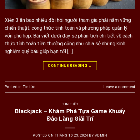
Xiên 3 ăn bao nhiêu đòi hỏi người tham gia phải nắm vững
chiến thuật, công thức tính toán và phương pháp quản lý
vốn phù hợp. Bài viết dưới đây sẽ phân tích chi tiết về cách
thức tính toán tiền thưởng cũng như chia sẻ những kinh
nghiệm quý báu giúp bạn tối […]
CONTINUE READING
→
Posted in
Tin tức
Leave a comment
TIN TỨC
Blackjack – Khám Phá Tựa Game Khuấy
Đảo Làng Giải Trí
POSTED ON
THÁNG 10 23, 2024
BY
ADMIN