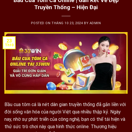
Bầu Cua Tôm Cá Online | Gắn Kết Vẻ Đẹp
Truyền Thống – Hiện Đại
POSTED ON
THÁNG 10 23, 2024
BY
ADMIN
23
Th10
Bầu cua tôm cá là nét dân gian truyền thống đã gắn liền với
đời sống văn hóa của người Việt qua nhiều thập kỷ. Ngày
nay, nhờ sự phát triển của công nghệ, bạn có thể tái hiện và
thử sức trò chơi này qua hình thức online. Thương hiệu