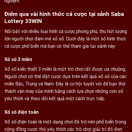
nghiệm.
Điểm qua vài hình thức cá cược tại sảnh Saba
Lottery 33WIN
Nổi bật với nhiều loại hình cá cược phong phú, thu hút lượng
lớn người chơi đam mê xổ số. Dưới đây là một số hình thức
cá cược phổ biến mà bạn có thể tham gia tại sảnh này:
Xổ số 3 miền
Xổ số kiến thiết 3 miền là một trò chơi rất được ưa chuộng.
Người chơi có thể đặt cược dựa trên kết quả xổ số của các
miền Bắc, Trung và Nam. Đây là cơ hội tuyệt vời để bạn thử
thách vận may của mình bằng cách lựa chọn những con số
yêu thích và theo dõi kết quả một cách trực tiếp.
Xổ số điện toán
Xổ số điện toán là một dạng chơi đã trở nên phổ biến trong
cộng đồng cược thủ yêu thích các trò chơi giải trí đỏ đen.