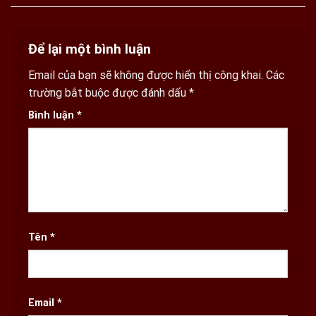
Để lại một bình luận
Email của bạn sẽ không được hiển thị công khai.
Các
trường bắt buộc được đánh dấu
*
Bình luận
*
Tên
*
Email
*