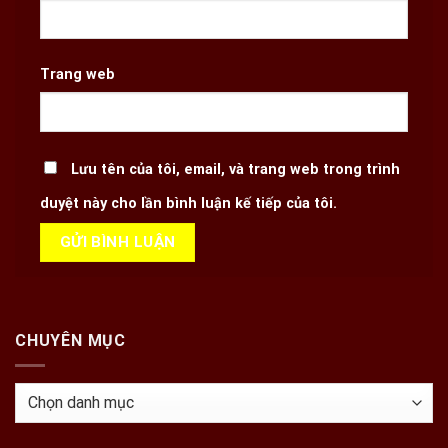
Trang web
Lưu tên của tôi, email, và trang web trong trình
duyệt này cho lần bình luận kế tiếp của tôi.
CHUYÊN MỤC
CHUYÊN
MỤC