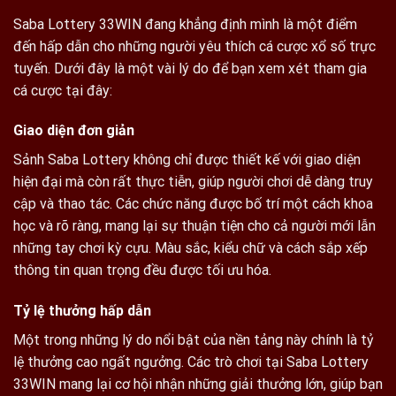
Saba Lottery 33WIN đang khẳng định mình là một điểm
đến hấp dẫn cho những người yêu thích cá cược xổ số trực
tuyến. Dưới đây là một vài lý do để bạn xem xét tham gia
cá cược tại đây:
Giao diện đơn giản
Sảnh Saba Lottery không chỉ được thiết kế với giao diện
hiện đại mà còn rất thực tiễn, giúp người chơi dễ dàng truy
cập và thao tác. Các chức năng được bố trí một cách khoa
học và rõ ràng, mang lại sự thuận tiện cho cả người mới lẫn
những tay chơi kỳ cựu. Màu sắc, kiểu chữ và cách sắp xếp
thông tin quan trọng đều được tối ưu hóa.
Tỷ lệ thưởng hấp dẫn
Một trong những lý do nổi bật của nền tảng này chính là tỷ
lệ thưởng cao ngất ngưởng. Các trò chơi tại Saba Lottery
33WIN mang lại cơ hội nhận những giải thưởng lớn, giúp bạn