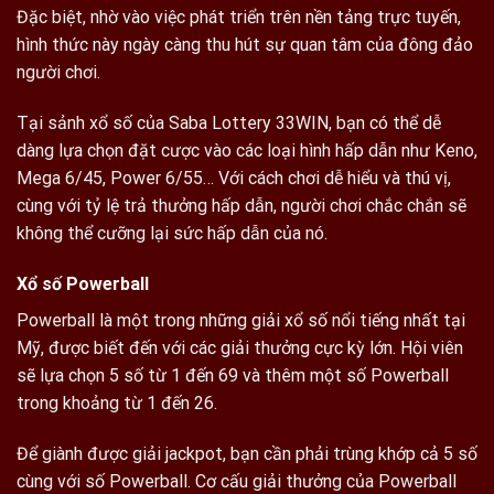
Đặc biệt, nhờ vào việc phát triển trên nền tảng trực tuyến,
hình thức này ngày càng thu hút sự quan tâm của đông đảo
người chơi.
Tại sảnh xổ số của Saba Lottery 33WIN, bạn có thể dễ
dàng lựa chọn đặt cược vào các loại hình hấp dẫn như Keno,
Mega 6/45, Power 6/55… Với cách chơi dễ hiểu và thú vị,
cùng với tỷ lệ trả thưởng hấp dẫn, người chơi chắc chắn sẽ
không thể cưỡng lại sức hấp dẫn của nó.
Xổ số Powerball
Powerball là một trong những giải xổ số nổi tiếng nhất tại
Mỹ, được biết đến với các giải thưởng cực kỳ lớn. Hội viên
sẽ lựa chọn 5 số từ 1 đến 69 và thêm một số Powerball
trong khoảng từ 1 đến 26.
Để giành được giải jackpot, bạn cần phải trùng khớp cả 5 số
cùng với số Powerball. Cơ cấu giải thưởng của Powerball