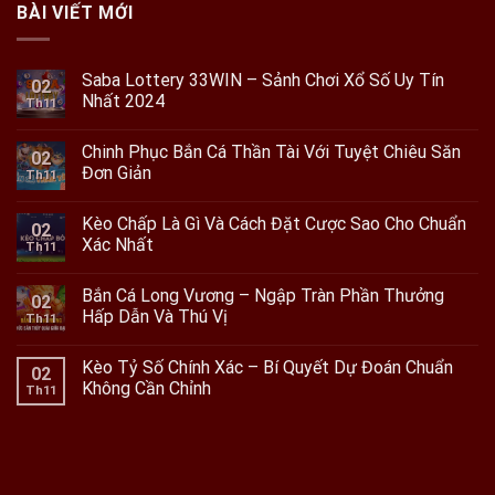
BÀI VIẾT MỚI
Saba Lottery 33WIN – Sảnh Chơi Xổ Số Uy Tín
02
Nhất 2024
Th11
Chinh Phục Bắn Cá Thần Tài Với Tuyệt Chiêu Săn
02
Đơn Giản
Th11
Kèo Chấp Là Gì Và Cách Đặt Cược Sao Cho Chuẩn
02
Xác Nhất
Th11
Bắn Cá Long Vương – Ngập Tràn Phần Thưởng
02
Hấp Dẫn Và Thú Vị
Th11
Kèo Tỷ Số Chính Xác – Bí Quyết Dự Đoán Chuẩn
02
Không Cần Chỉnh
Th11